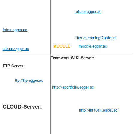
atutor.egger.ac
fotos.egger.ac
ilias.eLearningCluster.at
MOODLE
moodle.egger.ac
album.egger.ac
Teamwork-WIKI-Server:
FTP-Server
:
ftp://ftp.egger.ac
http://eportfolio.egger.ac
CLOUD-Server:
http://ikt1014.egger.ac/